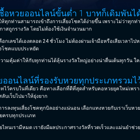
ซื้อหวยออนไลน์ขั้นต่ำ 1 บาทก็เดิมพันได
ยให้ทุกท่านสามารถเข้าถึงการเสี่ยงโชคได้ง่ายขึ้น เพราะไม่ว่าทุก
กาสถูกรางวัล โดยไม่ต้องใช้เงินจำนวนมาก
ือกเลขได้เองตลอด 24 ชั่วโมง ไม่ต้องผ่านเจ้ามือหรือเสียเวลาไ
่ยงโชคแบบประหยัด
ามคุ้มค่าให้กับทุกท่านได้ลุ้นรางวัลใหญ่อย่างน่าตื่นเต้นทุกวัน ใค
ยออนไลน์ที่รองรับหวยทุกประเภทรวมไว้ท
้ครบในที่เดียว คือทางเลือกที่ดีที่สุดสำหรับคอหวยยุคใหม่เพราะ
สลับเว็บไปมาให้ยุ่งยาก
าในการลงทุนเสี่ยงโชคทุกบิลอย่างแน่นอน เลือกแทงหวยกับเราเว็
วยครบทุกประเภท
นหวยไหนเรามีหมด เรายังมีผลประกาศรางวัลที่รวดเร็วและแม่นยำช่ว