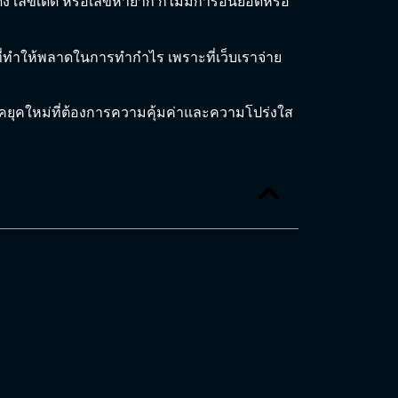
ัง เลขเด็ด หรือเลขหายาก ก็ไม่มีการอั้นยอดหรือ
ที่ทำให้พลาดในการทำกำไร เพราะที่เว็บเราจ่าย
งโชคยุคใหม่ที่ต้องการความคุ้มค่าและความโปร่งใส