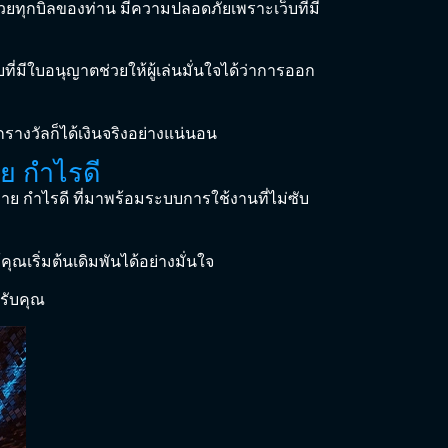
วยทุกบิลของท่าน มีความปลอดภัยเพราะเว็บที่มี
่มีใบอนุญาตช่วยให้ผู้เล่นมั่นใจได้ว่าการออก
างวัลก็ได้เงินจริงอย่างแน่นอน
าย กำไรดี
่าย กำไรดี ที่มาพร้อมระบบการใช้งานที่ไม่ซับ
ุณเริ่มต้นเดิมพันได้อย่างมั่นใจ
หรับคุณ