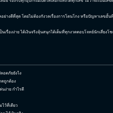
สมัย รองรับทุกอุปกรณ์เปิดให้เลือกแทงได้ทุกเลข ไม่ว่าจะเป็นเลขด
อย่างดีที่สุด
โดยไม่ต้องกังวลเรื่องการโดนโกง หรือปัญหาเลขอั้น
็นเรื่องง่าย
ได้เงินจริงลุ้นสนุกได้เต็มที่ทุกงวดตอบโจทย์นักเสี่ย
ปลอดภัยยังไง
ตถูกต้อง
่นง่าย กำไรดี
ว้ที่เดียว