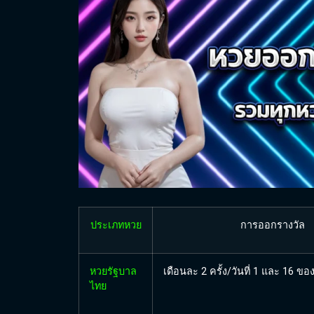
ประเภทหวย
การออกรางวัล
หวยรัฐบาล
เดือนละ 2 ครั้ง/วันที่ 1 และ 16 ขอ
ไทย