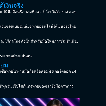
้เงินจริง
งแค่มีมือถือหรือคอมพิวเตอร์ โดยไม่ต้องกลัวเลข
ินจริงแบบไม่เสี่ยง หวยออนไลน์ได้เงินจริงไหม
ะไร้กลโกง ดังนั้นสำหรับมือใหม่การเริ่มต้นด้วย
ประเภทอย่างแน่นอน
ิยม
ถซื้อหวยได้ผ่านมือถือหรือคอมพิวเตอร์ตลอด 24
ได้ทุกวัน เว็บไซต์แทงหวยของเรายังมีอัตราการ